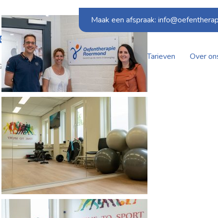
Maak een afspraak: info@oefentherap
Home
Behandelingen
Tarieven
Over on