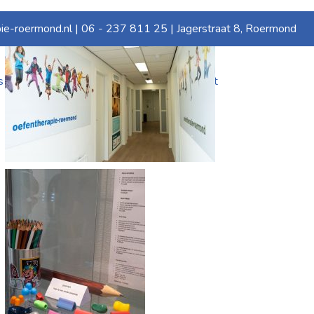
ie-roermond.nl | 06 - 237 811 25 | Jagerstraat 8, Roermond
s
Samenwerkingen
Foto’s
Contact