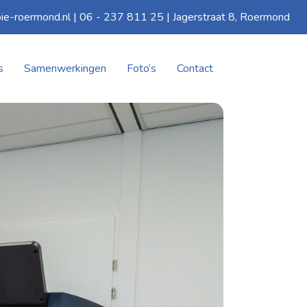
ie-roermond.nl | 06 - 237 811 25 | Jagerstraat 8, Roermond
s
Samenwerkingen
Foto’s
Contact