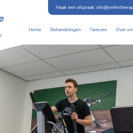
Maak een afspraak: info@oefentherap
Home
Behandelingen
Tarieven
Over on