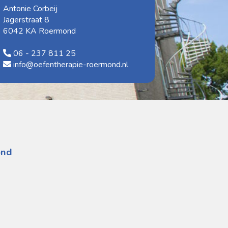
Antonie Corbeij
Jagerstraat 8
6042 KA Roermond
06 - 237 811 25
info@oefentherapie-roermond.nl
ond